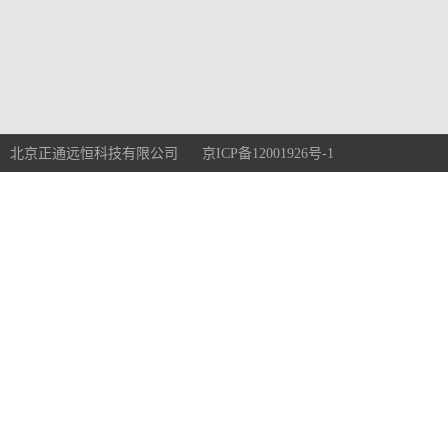
北京正通远恒科技有限公司 京ICP备12001926号-1