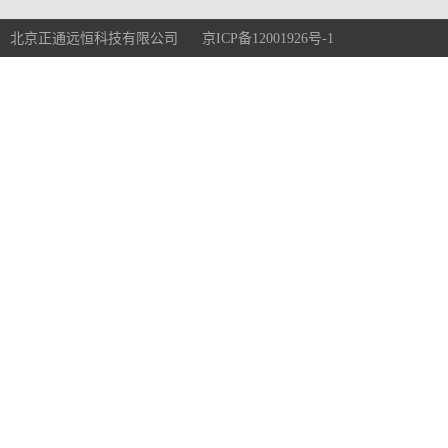
北京正通远恒科技有限公司 京ICP备12001926号-1