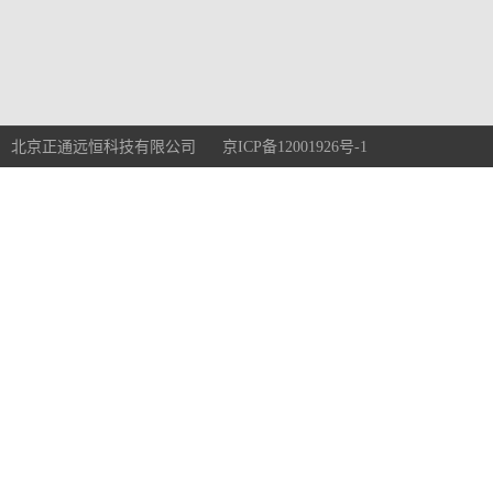
北京正通远恒科技有限公司 京ICP备12001926号-1